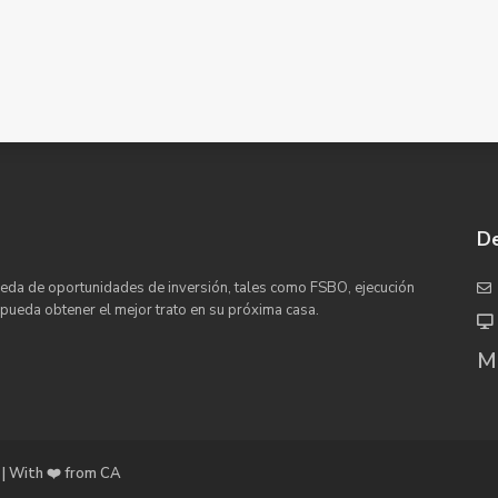
De
eda de oportunidades de inversión, tales como FSBO, ejecución
 pueda obtener el mejor trato en su próxima casa.
Ma
| With ❤️ from CA