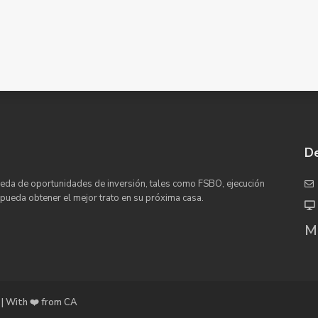
De
eda de oportunidades de inversión, tales como FSBO, ejecución
 pueda obtener el mejor trato en su próxima casa.
Ma
| With ❤️ from CA