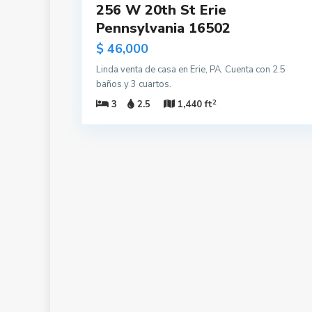
256 W 20th St Erie
Pennsylvania 16502
$ 46,000
Linda venta de casa en Erie, PA. Cuenta con 2.5
baños y 3 cuartos.
2
3
2.5
1,440 ft