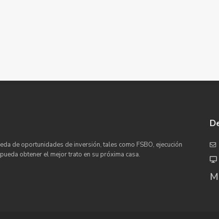
De
eda de oportunidades de inversión, tales como FSBO, ejecución
 pueda obtener el mejor trato en su próxima casa.
Ma