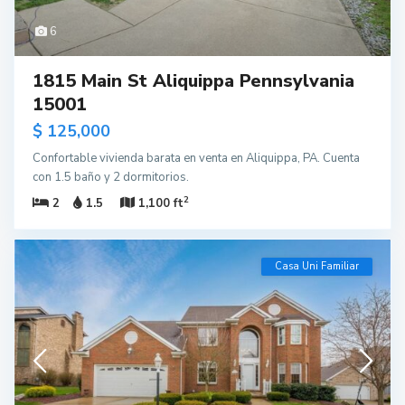
6
1815 Main St Aliquippa Pennsylvania
15001
$ 125,000
Confortable vivienda barata en venta en Aliquippa, PA. Cuenta
con 1.5 baño y 2 dormitorios.
2
2
1.5
1,100 ft
Casa Uni Familiar