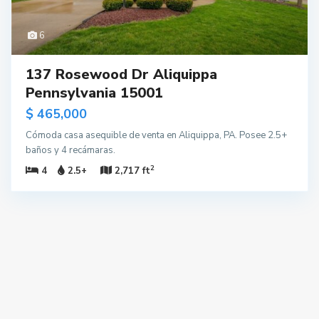
6
137 Rosewood Dr Aliquippa
Pennsylvania 15001
$ 465,000
Cómoda casa asequible de venta en Aliquippa, PA. Posee 2.5+
baños y 4 recámaras.
2
4
2.5+
2,717 ft