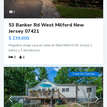
6
53 Banker Rd West Milford New
Jersey 07421
$ 239,000
Magnífica cheap casa en venta en West Milford, NJ. Incluye 2
baños y 3 dormitorios.
3
2
Casa Uni Familiar