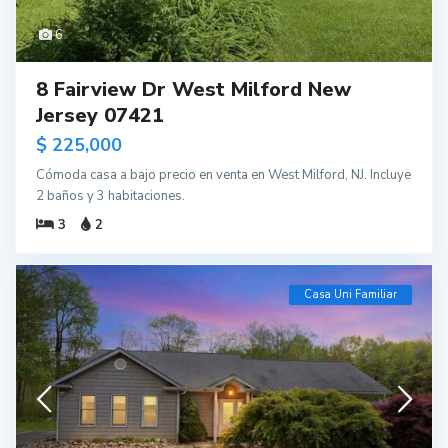
6
8 Fairview Dr West Milford New
Jersey 07421
$ 225,000
Cómoda casa a bajo precio en venta en West Milford, NJ. Incluye
2 baños y 3 habitaciones.
3
2
Casa Uni Familiar