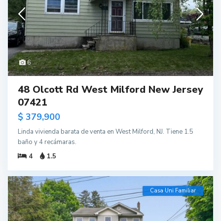
6
48 Olcott Rd West Milford New Jersey
07421
$ 379,900
Linda vivienda barata de venta en West Milford, NJ. Tiene 1.5
baño y 4 recámaras.
4
1.5
Casa Uni Familiar